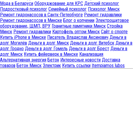
Мода в Беларуси
Оборуджование для КРС
Детский психолог
Подростковый психолог
Семейный психолог
Психолог Минск
Ремонт гидронасосов в Сантк-Петербурге
Ремонт гидравлики
Ремонт гидронасосов в Минске
Блог о копчении
Электрощитовое
оборудование, ЩМП, ВРУ
Гранитные памятники Минск
Стройка
Минск
Ремонт гидравлики
Картофель оптом Минск
Сайт о спорте
Купить iPhone в Минске
Писатель Владислав Аксинович
Деньги в
долг Могилёв
Деньги в долг Минск
Деньги в долг Витебск
Деньги в
долг Гродно
Деньги в долг Гомель
Деньги в долг Брест
Деньги в
долг Минск
Купить фейерверк в Минске
Канализация
Альтернативная энергия
Бетон
Интересные новости
Доставка
товаров
Бетон Минск
Электрик
Купить ссылки
Įtempiamos lubos